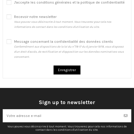
J'accepte les conditions générales et la politique de confidentialité
Recevoir notre newsletter
Vous pouvez vous désinscrire à tout moment. Vous trouverez pour cela nos
informations de contact dans les conditions d'utilisation du site.
Message concernant la confidentialité des données clients
Conformément aux dispositions de la loi du n°78-17 du 6 janvier 1978, vous disposez
d'un droit d'accès, de rectification et d'opposition sur les données nominatives vous
concernant.
Enregistrer
Sign up to newsletter
Vous pouvez vous désinscrire à tout moment. Vous trouverez pour cela nos informations de
contact dans les conditions d'utilisation du site.