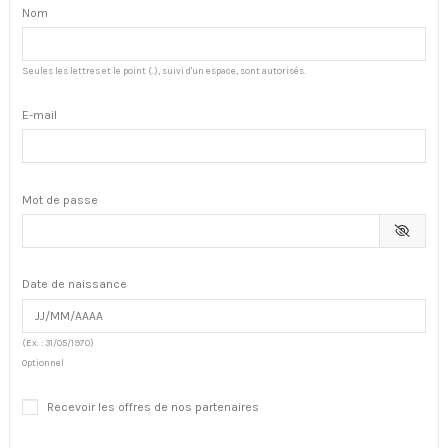
Nom
Seules les lettres et le point (.), suivi d'un espace, sont autorisés.
E-mail
Mot de passe
Date de naissance
(Ex. : 31/05/1970)
Optionnel
Recevoir les offres de nos partenaires