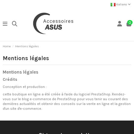
Italiano
0
Home
Mentions légales
Mentions légales
Mentions légales
Crédits
Conception et production :
cette boutique en ligne a été créée à l'aide du
logiciel PrestaShop.
Rendez-
vous sur le
blog e-commerce de PrestaShop
pour vous tenir au courant des
dernières actualités et obtenir des conseils sur la vente en ligne et la gestion
d'un site d'e-commerce.