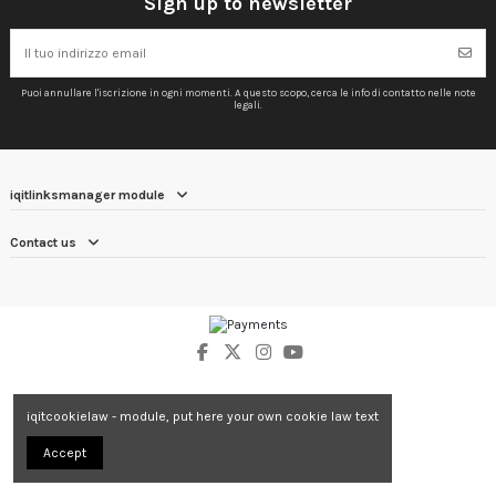
Sign up to newsletter
Puoi annullare l'iscrizione in ogni momenti. A questo scopo, cerca le info di contatto nelle note
legali.
iqitlinksmanager module
Contact us
iqitcookielaw - module, put here your own cookie law text
Accept